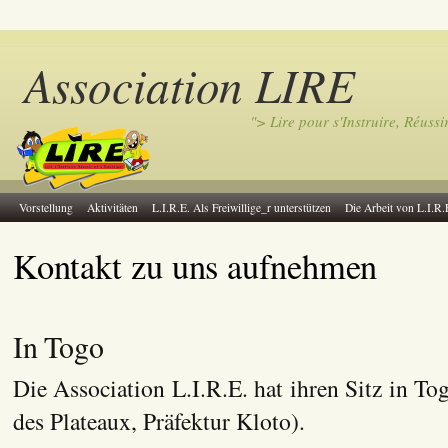
Association LIRE
"> Lire pour s'Instruire, Réussi
Vorstellung
Aktivitäten
L.I.R.E. Als Freiwillige_r unterstützen
Die Arbeit von L.I.R.
Kontakt zu uns aufnehmen
In Togo
Die Association L.I.R.E. hat ihren Sitz in To
des Plateaux, Präfektur Kloto).